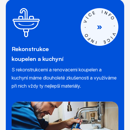
E
C
I
N
Í
V
F
O
.
O
.
F
V
N
Í
I
C
E
Rekonstrukce
koupelen a kuchyní
S rekonstrukcemi a renovacemi koupelen a
kuchyní máme dlouholeté zkušenosti a využíváme
při nich vždy ty nejlepší materiály.