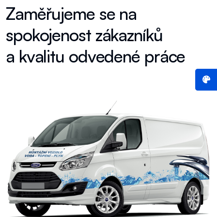
Z
a
m
ě
ř
u
j
e
m
e
s
e
n
a
s
p
o
k
o
j
e
n
o
s
t
z
á
k
a
z
n
í
k
ů
a
k
v
a
l
i
t
u
o
d
v
e
d
e
n
é
p
r
á
c
e