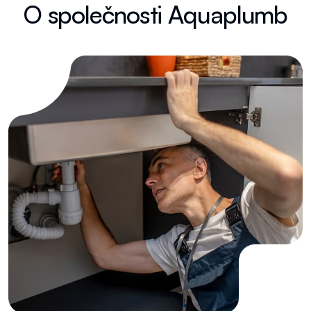
O
s
p
o
l
e
č
n
o
s
t
i
A
q
u
a
p
l
u
m
b