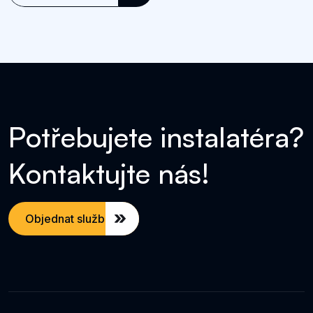
P
o
t
ř
e
b
u
j
e
t
e
i
n
s
t
a
l
a
t
é
r
a
?
K
o
n
t
a
k
t
u
j
t
e
n
á
s
!
Objednat službu