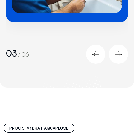
03
/
06
P
R
O
Č
S
I
V
Y
B
R
A
T
A
Q
U
A
P
L
U
M
B