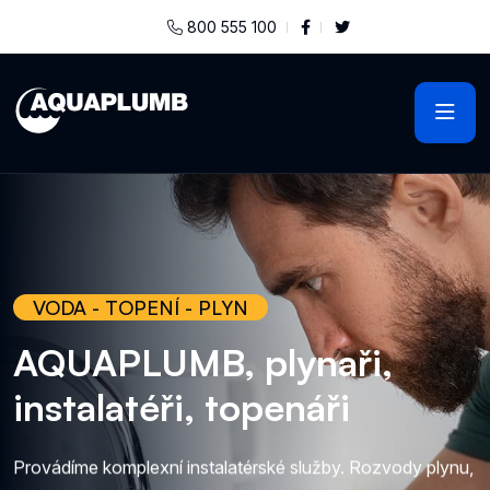
800 555 100
VODA - TOPENÍ - PLYN
AQUAPLUMB, plynaři,
instalatéři, topenáři
Provádíme komplexní instalatérské služby. Rozvody plynu,