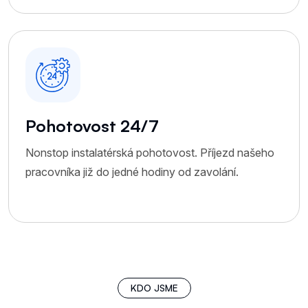
Pohotovost 24/7
Nonstop instalatérská pohotovost. Příjezd našeho
pracovníka již do jedné hodiny od zavolání.
K
D
O
J
S
M
E