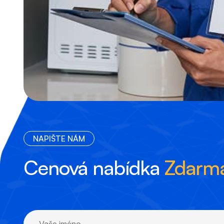
N
A
P
I
Š
T
E
N
Á
M
Cenová nabídka
Zdarm