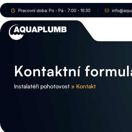
Pracovní doba: Po - Pá - 7:00 - 16:30
info@aqu
K
o
n
t
a
k
t
n
í
f
o
r
m
u
l
Instalatéři pohotovost
» Kontakt