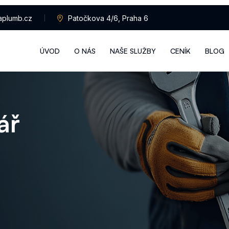
aplumb.cz
Patočkova 4/6, Praha 6
ÚVOD
O NÁS
NAŠE SLUŽBY
CENÍK
BLOG
á
ř