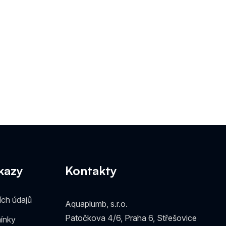
kazy
Kontakty
ch údajů
Aquaplumb, s.r.o.
Patočkova 4/6, Praha 6, Střešovice
ínky